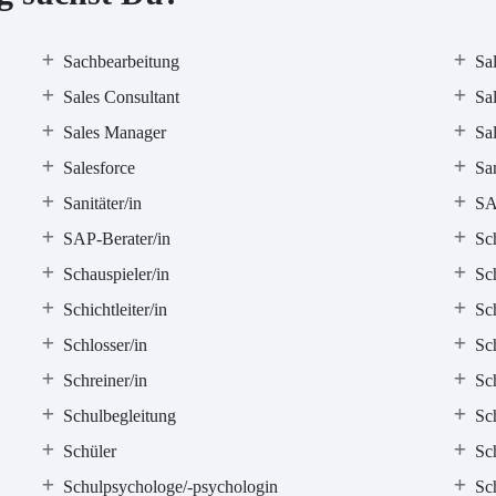
Sachbearbeitung
Sa
Sales Consultant
Sa
Sales Manager
Sal
Salesforce
San
Sanitäter/in
S
SAP-Berater/in
Sc
Schauspieler/in
Sc
Schichtleiter/in
Sch
Schlosser/in
Sc
Schreiner/in
Sch
Schulbegleitung
Sch
Schüler
Sch
Schulpsychologe/-psychologin
Sch