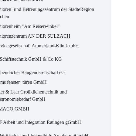
nioren- und Betreuungszentrum der StädteRegion
chen
niorenheim "Am Reiserwinkel"
niorenzentrum AN DER SULZACH
rvicegesellschaft Ammerland-Klinik mbH
 Schiffstechnik GmbH & Co.KG
ebendächer Baugenossenschaft eG
ems fenster+türen GmbH
ller & Laar Großküchentechnik und
stronomiebedarf GmbH
IMACO GMBH
F Arbeit und Integration Ratingen gGmbH
W Kinder- und Jugendhilfe Arenberg gGmbH