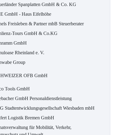
uerländer Spanplatten GmbH & Co. KG
E GmbH - Haus Eifelhöhe
hels Freisleben & Partner mbB Steuerberater
hlienz-Tours GmbH & Co.KG
hramm GmbH
huloase Rheinland e. V.
hwabe Group
CHWEIZER OFB GmbH
co Tools GmbH
ebacher GmbH Personaldienstleistung
G Stadtentwicklungsgesellschaft Wiesbaden mbH
ifert Logistik Bremen GmbH
atsverwaltung für Mobilität, Verkehr,
imaschutz und Umwelt