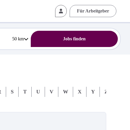
Für Arbeitgeber
50
km
Jobs finden
R
S
T
U
V
W
X
Y
Z