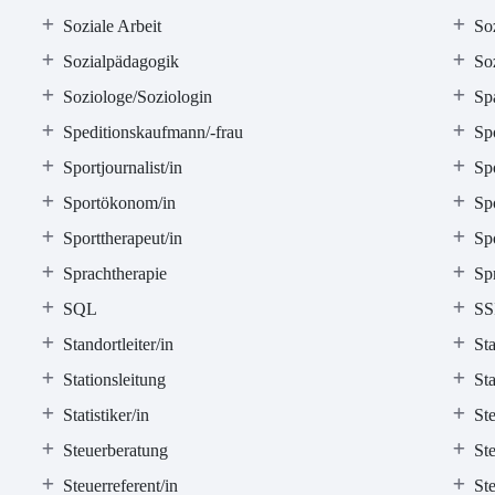
Soziale Arbeit
So
Sozialpädagogik
Soz
Soziologe/Soziologin
Sp
Speditionskaufmann/-frau
Sp
Sportjournalist/in
Spo
Sportökonom/in
Sp
Sporttherapeut/in
Spo
Sprachtherapie
Sp
SQL
SS
Standortleiter/in
Sta
Stationsleitung
Sta
Statistiker/in
Ste
Steuerberatung
Ste
Steuerreferent/in
St