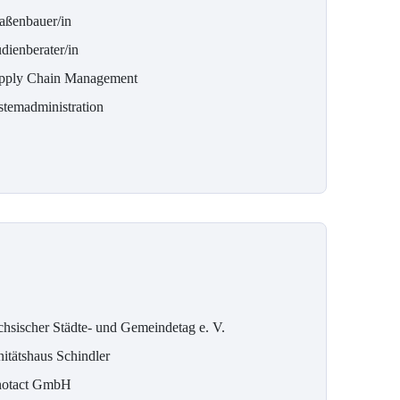
raßenbauer/in
dienberater/in
pply Chain Management
stemadministration
chsischer Städte- und Gemeindetag e. V.
nitätshaus Schindler
notact GmbH