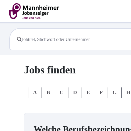
Jobs finden
#
A
B
C
D
E
F
G
H
Welche Berufsbezeichnun