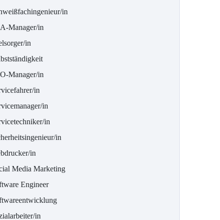
hweißfachingenieur/in
A-Manager/in
lsorger/in
bstständigkeit
O-Manager/in
vicefahrer/in
rvicemanager/in
vicetechniker/in
herheitsingenieur/in
ebdrucker/in
cial Media Marketing
ftware Engineer
ftwareentwicklung
ialarbeiter/in