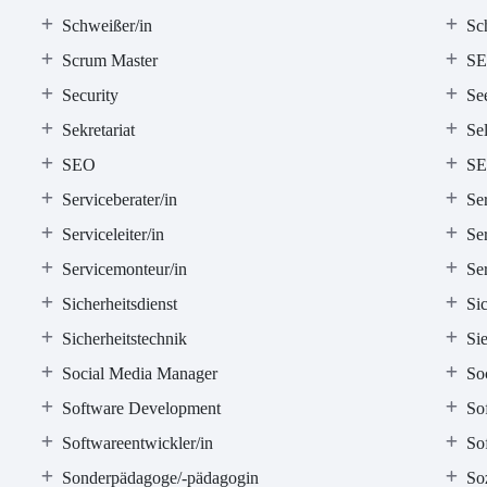
Schweißer/in
Sc
Scrum Master
SE
Security
See
Sekretariat
Sel
SEO
SE
Serviceberater/in
Ser
Serviceleiter/in
Se
Servicemonteur/in
Ser
Sicherheitsdienst
Sic
Sicherheitstechnik
Si
Social Media Manager
So
Software Development
So
Softwareentwickler/in
So
Sonderpädagoge/-pädagogin
Soz