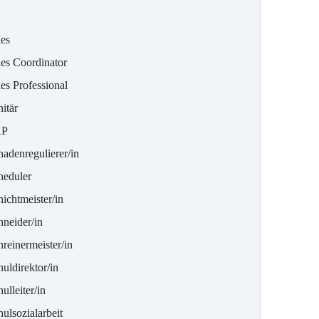
les
les Coordinator
es Professional
itär
AP
hadenregulierer/in
heduler
ichtmeister/in
hneider/in
reinermeister/in
uldirektor/in
ulleiter/in
ulsozialarbeit