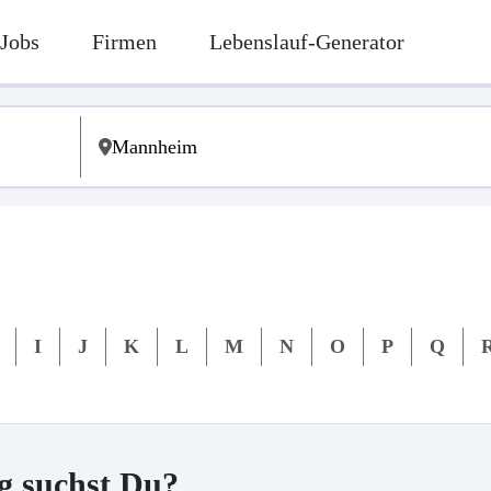
Jobs
Firmen
Lebenslauf-Generator
I
J
K
L
M
N
O
P
Q
g suchst Du?