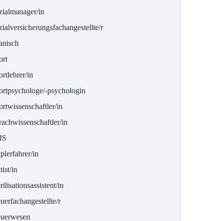
zialmanager/in
ialversicherungsfachangestellte/r
anisch
ort
rtlehrer/in
ortpsychologe/-psychologin
rtwissenschaftler/in
rachwissenschaftler/in
IS
plerfahrer/in
tist/in
rilisationsassistent/in
uerfachangestellte/r
euerwesen