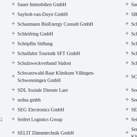
Sauer Immobilien GmbH
Sa
Saybolt-van-Duyn GmbH
SB
Schaumann BioEnergy Consult GmbH
Sc
Schleifring GmbH
Sc
Schöpflin Stiftung
Sc
Schulfahrt Touristik SFT GmbH
Sc
Schulzweckverband Südost
Sc
Schwarzwald-Baar Klinikum Villingen-
S
Schwenningen GmbH
SDL Soziale Dienste Laer
Se
sedna gmbh
Se
SEG Electronics GmbH
SE
KG
Seifert Logistics Group
Se
Sen
SELIT Dämmtechnik GmbH
Kl