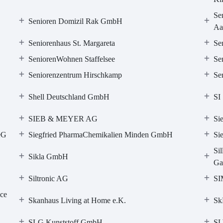
Se
Senioren Domizil Rak GmbH
Aa
Seniorenhaus St. Margareta
Se
SeniorenWohnen Staffelsee
Se
Seniorenzentrum Hirschkamp
Se
Shell Deutschland GmbH
SI
SIEB & MEYER AG
Si
eG
Siegfried PharmaChemikalien Minden GmbH
Si
Si
Sikla GmbH
Ga
Siltronic AG
S
ice
Skanhaus Living at Home e.K.
Sk
SLG Kunststoff GmbH
SL