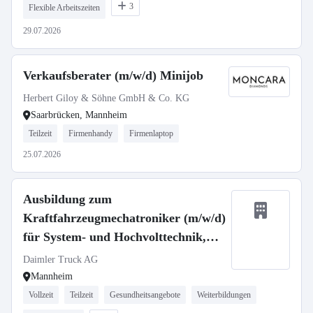
3
Flexible Arbeitszeiten
29.07.2026
Verkaufsberater (m/w/d) Minijob
Herbert Giloy & Söhne GmbH & Co. KG
Saarbrücken, Mannheim
Teilzeit
Firmenhandy
Firmenlaptop
25.07.2026
Ausbildung zum
Kraftfahrzeugmechatroniker (m/w/d)
für System- und Hochvolttechnik,
Daimler Truck AG
Daimler Truck AG
Mannheim
Vollzeit
Teilzeit
Gesundheitsangebote
Weiterbildungen