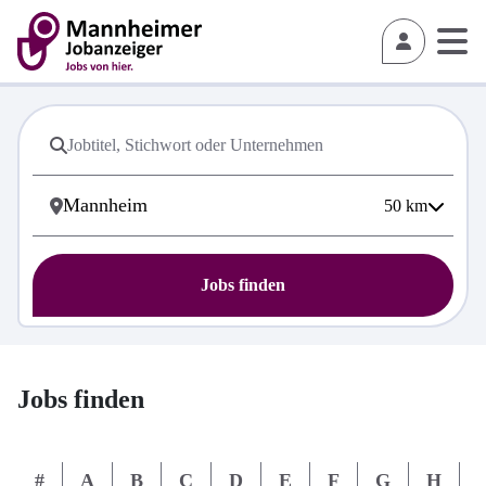
50
km
Jobs finden
Jobs finden
#
A
B
C
D
E
F
G
H
I