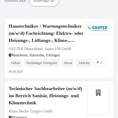
Relevanz
Sortieren nach:
Haustechniker / Wartungstechniker
(m/w/d) Fachrichtung: Elektro- oder
Heizungs-, Lüftungs-, Klima-,
Sanitärtechnik
SAUTER Deutschland, Sauter FM GmbH
Mannheim, Karlsruhe, Ettlingen
2
Vollzeit
Nachhaltiger Arbeitgeber
Jobrad
Jobticket
06.08.2026
Technischer Sachbearbeiter (m/w/d)
im Bereich Sanitär, Heizungs- und
Klimatechnik
Klima Becker Gruppe GmbH
Mannheim