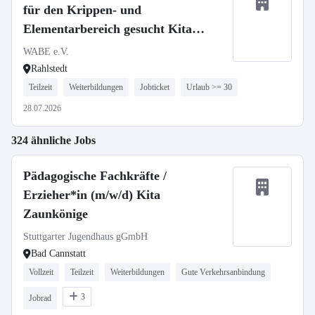
für den Krippen- und
Elementarbereich gesucht Kita
Rahlstedter Weg
WABE e.V.
Rahlstedt
Teilzeit
Weiterbildungen
Jobticket
Urlaub >= 30
28.07.2026
324 ähnliche Jobs
Pädagogische Fachkräfte /
Erzieher*in (m/w/d) Kita
Zaunkönige
Stuttgarter Jugendhaus gGmbH
Bad Cannstatt
Vollzeit
Teilzeit
Weiterbildungen
Gute Verkehrsanbindung
3
Jobrad