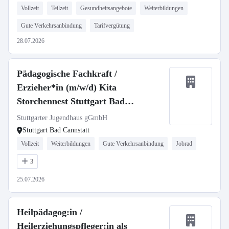
Vollzeit
Teilzeit
Gesundheitsangebote
Weiterbildungen
Gute Verkehrsanbindung
Tarifvergütung
28.07.2026
Pädagogische Fachkraft /
Erzieher*in (m/w/d) Kita
Storchennest Stuttgart Bad
Cannstatt
Stuttgarter Jugendhaus gGmbH
Stuttgart Bad Cannstatt
Vollzeit
Weiterbildungen
Gute Verkehrsanbindung
Jobrad
3
25.07.2026
Heilpädagog:in /
Heilerziehungspfleger:in als