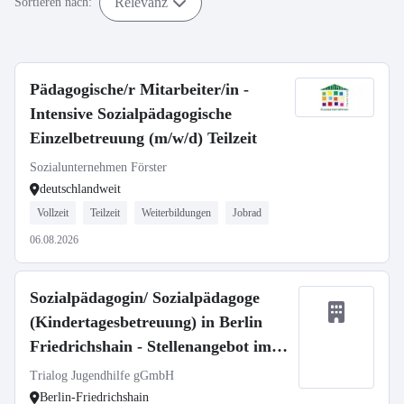
Relevanz
Sortieren nach:
Pädagogische/r Mitarbeiter/in -
Intensive Sozialpädagogische
Einzelbetreuung (m/w/d) Teilzeit
Sozialunternehmen Förster
deutschlandweit
Vollzeit
Teilzeit
Weiterbildungen
Jobrad
06.08.2026
Sozialpädagogin/ Sozialpädagoge
(Kindertagesbetreuung) in Berlin
Friedrichshain - Stellenangebot im
Stellenmarkt Bildung
Trialog Jugendhilfe gGmbH
Berlin-Friedrichshain