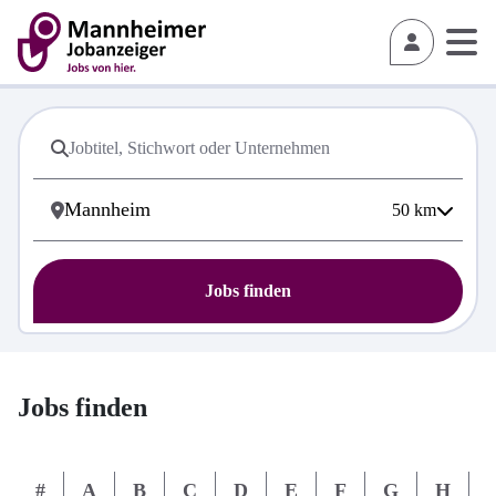
50
km
Jobs finden
Jobs finden
#
A
B
C
D
E
F
G
H
I