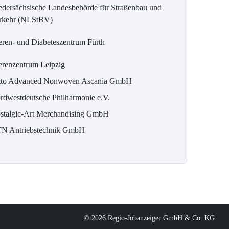
edersächsische Landesbehörde für Straßenbau und
rkehr (NLStBV)
eren- und Diabeteszentrum Fürth
erenzentrum Leipzig
tto Advanced Nonwoven Ascania GmbH
rdwestdeutsche Philharmonie e.V.
stalgic-Art Merchandising GmbH
N Antriebstechnik GmbH
© 2026 Regio-Jobanzeiger GmbH & Co. KG