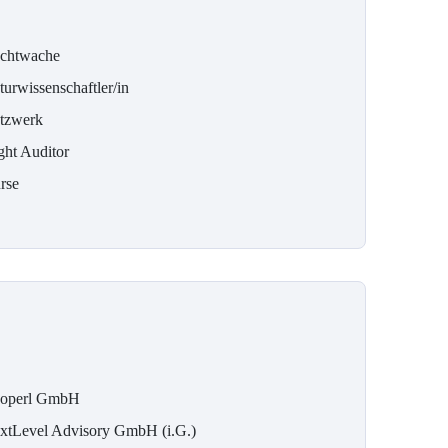
chtwache
urwissenschaftler/in
tzwerk
ght Auditor
rse
operl GmbH
xtLevel Advisory GmbH (i.G.)