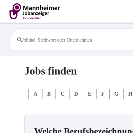
Jobs finden
#
A
B
C
D
E
F
G
H
Welche Berufsbezeichnun