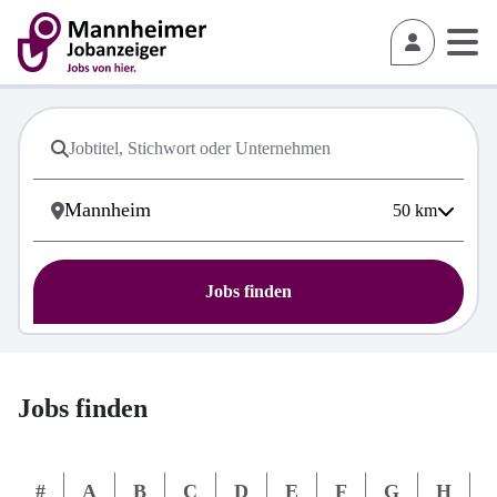
50
km
Jobs finden
Jobs finden
#
A
B
C
D
E
F
G
H
I