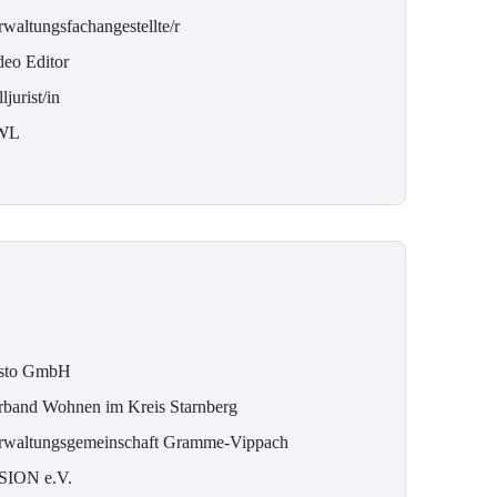
rwaltungsfachangestellte/r
deo Editor
ljurist/in
WL
sto GmbH
rband Wohnen im Kreis Starnberg
rwaltungsgemeinschaft Gramme-Vippach
SION e.V.