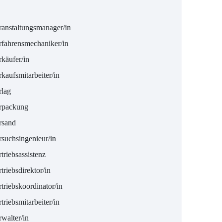
ranstaltungsmanager/in
rfahrensmechaniker/in
rkäufer/in
kaufsmitarbeiter/in
rlag
rpackung
rsand
rsuchsingenieur/in
triebsassistenz
triebsdirektor/in
triebskoordinator/in
triebsmitarbeiter/in
walter/in