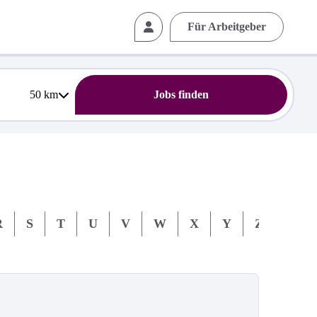
Für Arbeitgeber
50
km
Jobs finden
R
S
T
U
V
W
X
Y
Z