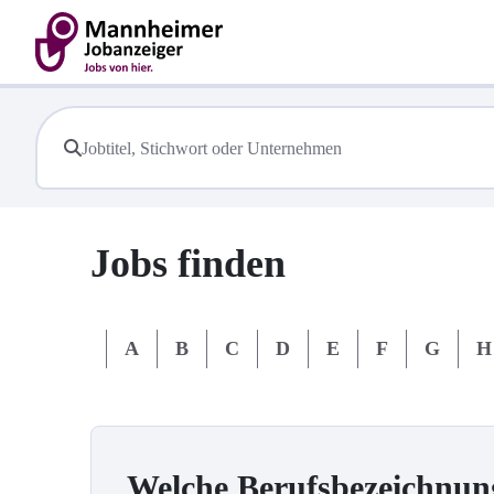
Jobs finden
#
A
B
C
D
E
F
G
H
Welche Berufsbezeichnun