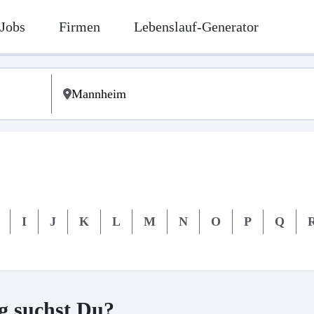
Jobs
Firmen
Lebenslauf-Generator
I
J
K
L
M
N
O
P
Q
g suchst Du?