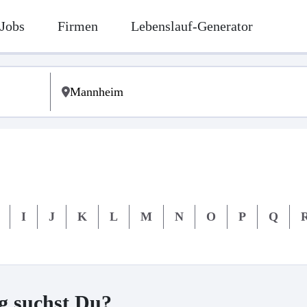
Jobs
Firmen
Lebenslauf-Generator
I
J
K
L
M
N
O
P
Q
g suchst Du?