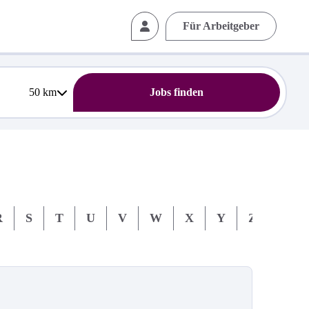
Für Arbeitgeber
50
km
Jobs finden
R
S
T
U
V
W
X
Y
Z