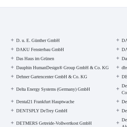
D. u. E. Günther GmbH
DA
DAKU Fensterbau GmbH
DA
Das Haus im Grünen
Da
Dauphin HumanDesign® Group GmbH & Co. KG
db
Dehner Gartencenter GmbH & Co. KG
DE
De
Delta Energy Systems (Germany) GmbH
Co
Dental21 Frankfurt Hauptwache
De
DENTSPLY DeTrey GmbH
De
De
DETMERS Getreide-Vollwertkost GmbH
Akt