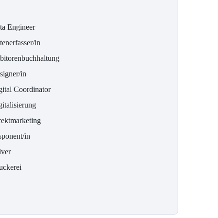
ta Engineer
enerfasser/in
bitorenbuchhaltung
signer/in
gital Coordinator
italisierung
rektmarketing
sponent/in
iver
uckerei