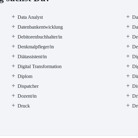
Data Analyst
Da
Datenbankentwicklung
Dat
Debitorenbuchhalter/in
De
Denkmalpfleger/in
De
Diätassistent/in
Di
Digital Transformation
Dig
Diplom
Di
Dispatcher
Di
Dozent/in
Dr
Druck
Dr