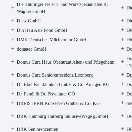
Die Thüringer Fleisch- und Wurstspezialitäten R.
Di
Wagner GmbH
Dietz GmbH
Di
Din Hau Asia Food GmbH
DK
DMK Deutsches Milchkontor GmbH
DM
domatec GmbH
Do
Do
Domus Cura Haus Obentraut Alten- und Pflegeheim
"N
Domus Cura Seniorenresidenz Leonberg
Dr
Dr. Ebel Fachkliniken GmbH & Co. Anlagen KG
Dr
Dr. Pendl & Dr. Piswanger OÖ
Dr
DREISTERN Konserven GmbH & Co. KG
dr
DRK Hamburg-Harburg InklusiveWege gGmbH
DR
DRK Seniorenzentren
DR