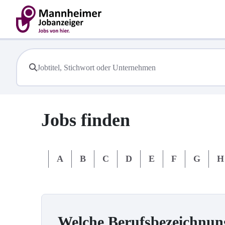
Jobs finden
#
A
B
C
D
E
F
G
H
Welche Berufsbezeichnun