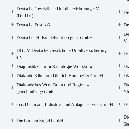
Deutsche Gesetzliche Unfallversicherung e.V.
De
(DGUV)
Deutsche Post AG
De
De
Deutscher Hilfsmittelvertrieb gem. GmbH
V.
DGUV Deutsche Gesetzliche Unfallversicherung
DH
e.V.
Diagnostikzentrum Radiologie Wolfsburg
Di
Diakonie Klinikum Dietrich Bonhoeffer GmbH
Di
Diakonisches Werk Bonn und Region –
Di
gemeinnützige GmbH
Ni
dias Dickmann Industrie- und Anlagenservice GmbH
DI
Di
Die Grünen Engel GmbH
Sa