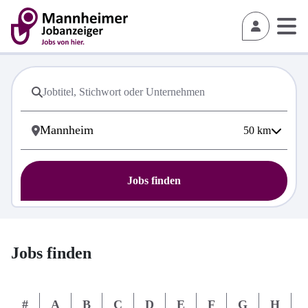
50
km
Jobs finden
Jobs finden
#
A
B
C
D
E
F
G
H
I