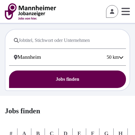
50
km
Jobs finden
Jobs finden
#
A
B
C
D
E
F
G
H
I