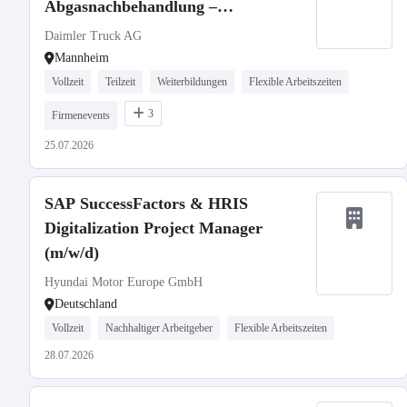
Abgasnachbehandlung –
Digitalisierung & Launch
Daimler Truck AG
Monitoring für 6 Monate ab Oktober
Mannheim
2026
Vollzeit
Teilzeit
Weiterbildungen
Flexible Arbeitszeiten
3
Firmenevents
25.07.2026
SAP SuccessFactors & HRIS
Digitalization Project Manager
(m/w/d)
Hyundai Motor Europe GmbH
Deutschland
Vollzeit
Nachhaltiger Arbeitgeber
Flexible Arbeitszeiten
28.07.2026