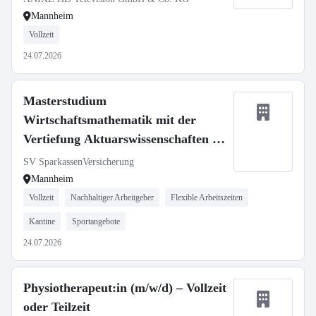
Mannheim
Vollzeit
24.07.2026
Masterstudium
Wirtschaftsmathematik mit der
Vertiefung Aktuarswissenschaften in
Kooperation mit der Universität Ulm
SV SparkassenVersicherung
- Aktuarielle Entwicklung
Mannheim
Vollzeit
Nachhaltiger Arbeitgeber
Flexible Arbeitszeiten
Kantine
Sportangebote
24.07.2026
Physiotherapeut:in (m/w/d) – Vollzeit
oder Teilzeit