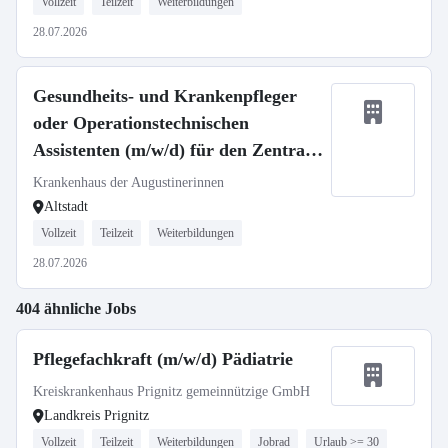
Vollzeit
Teilzeit
Weiterbildungen
28.07.2026
Gesundheits- und Krankenpfleger
oder Operationstechnischen
Assistenten (m/w/d) für den Zentral
OP - Neuaufbau unserer Flexidienste
Krankenhaus der Augustinerinnen
Altstadt
Vollzeit
Teilzeit
Weiterbildungen
28.07.2026
404 ähnliche Jobs
Pflegefachkraft (m/w/d) Pädiatrie
Kreiskrankenhaus Prignitz gemeinnützige GmbH
Landkreis Prignitz
Vollzeit
Teilzeit
Weiterbildungen
Jobrad
Urlaub >= 30