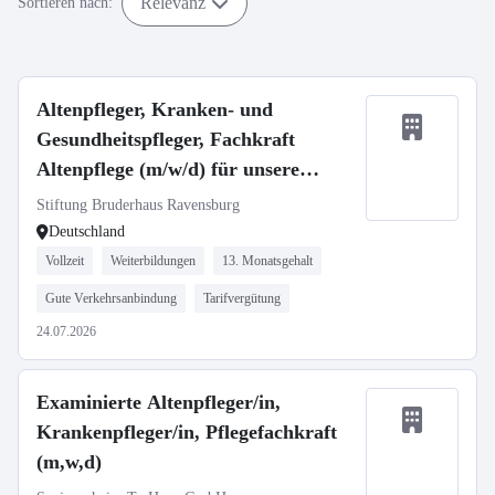
Relevanz
Sortieren nach:
Altenpfleger, Kranken- und
Gesundheitspfleger, Fachkraft
Altenpflege (m/w/d) für unsere
Häuser in Ravensburg und
Stiftung Bruderhaus Ravensburg
Oberhofen gesucht!
Deutschland
Vollzeit
Weiterbildungen
13. Monatsgehalt
Gute Verkehrsanbindung
Tarifvergütung
24.07.2026
Examinierte Altenpfleger/in,
Krankenpfleger/in, Pflegefachkraft
(m,w,d)