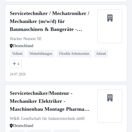
Servicetechniker / Mechatroniker /
Mechaniker (m/w/d) für
Baumaschinen & Baugeräte -
stationär oder mobil
Wacker Neuson SE
Deutschland
Vollzeit
Weiterbildungen
Flexible Arbeitszeiten
Jobrad
4
24.07.2026
Servicetechniker/Monteur -
Mechaniker Elektriker -
Maschinenbau Montage Pharma
Medizintechnik (m/w/d)
W&K Gesellschaft für Industrietechnik mbH
Deutschland