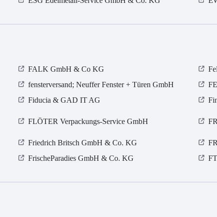
ESG Edelmetall-Service GmbH & Co. KG
E
FALK GmbH & Co KG
Fe
fensterversand; Neuffer Fenster + Türen GmbH
F
Fiducia & GAD IT AG
Fi
FLÖTER Verpackungs-Service GmbH
FR
Friedrich Britsch GmbH & Co. KG
F
FrischeParadies GmbH & Co. KG
FT