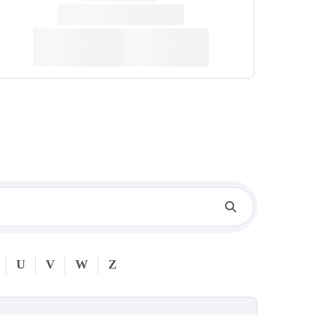
U
V
W
Z