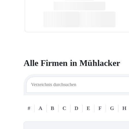
Alle Firmen in
Mühlacker
#
A
B
C
D
E
F
G
H