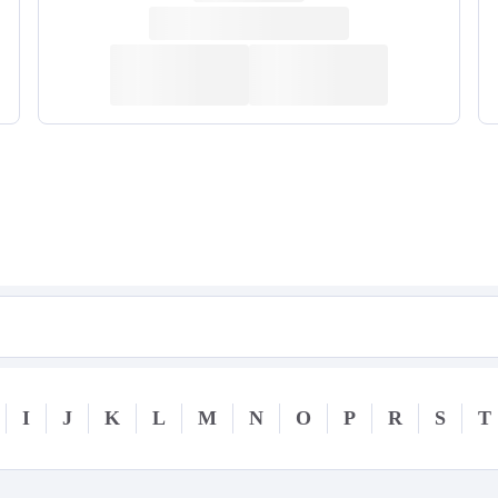
I
J
K
L
M
N
O
P
R
S
T