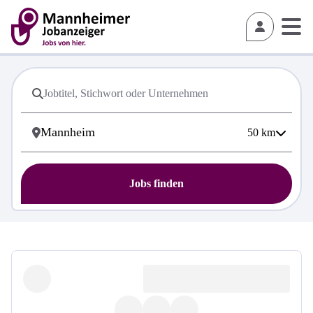
50
km
Jobs finden