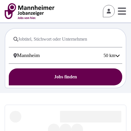
50
km
Jobs finden