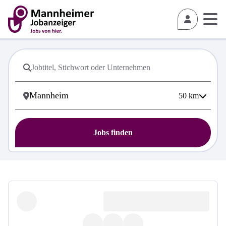
50
km
Jobs finden