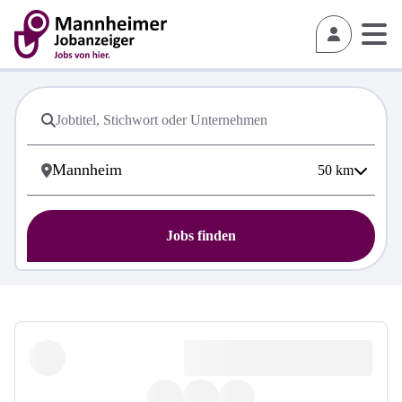
50
km
Jobs finden