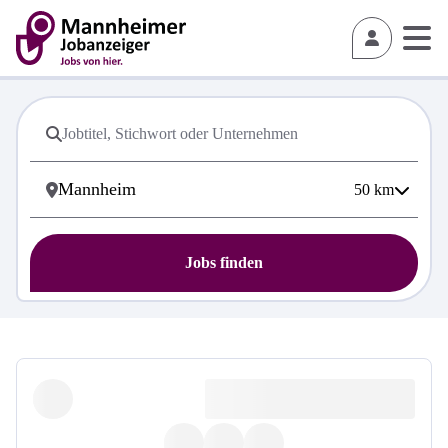
50
km
Jobs finden