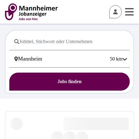
50
km
Jobs finden