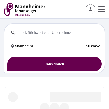
50
km
Jobs finden