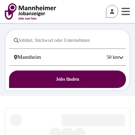
50
km
Jobs finden