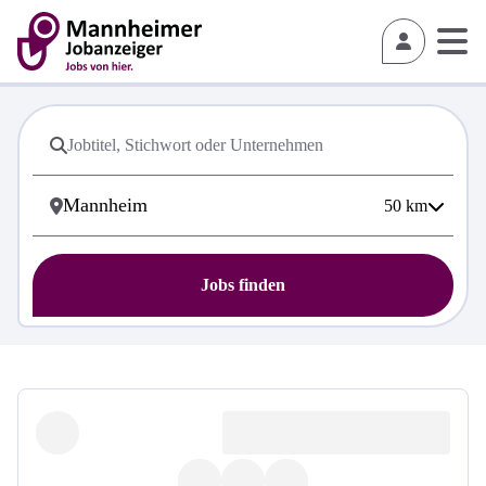
50
km
Jobs finden