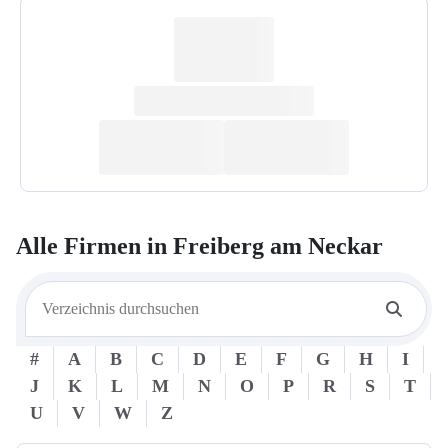
Alle Firmen in
Freiberg am Neckar
#
A
B
C
D
E
F
G
H
I
J
K
L
M
N
O
P
R
S
T
U
V
W
Z