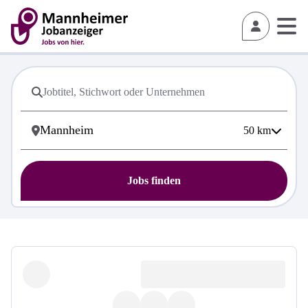
50
km
Jobs finden