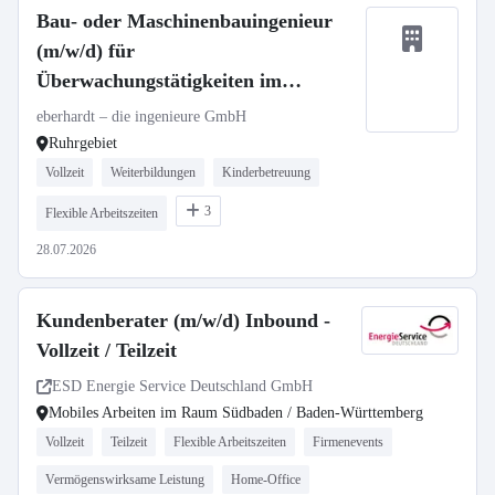
Bau- oder Maschinenbauingenieur
(m/w/d) für
Überwachungstätigkeiten im
Bauwesen (Ruhrgebiet)
eberhardt – die ingenieure GmbH
Ruhrgebiet
Vollzeit
Weiterbildungen
Kinderbetreuung
3
Flexible Arbeitszeiten
28.07.2026
Kundenberater (m/w/d) Inbound -
Vollzeit / Teilzeit
ESD Energie Service Deutschland GmbH
Mobiles Arbeiten im Raum Südbaden / Baden-Württemberg
Vollzeit
Teilzeit
Flexible Arbeitszeiten
Firmenevents
Vermögenswirksame Leistung
Home-Office