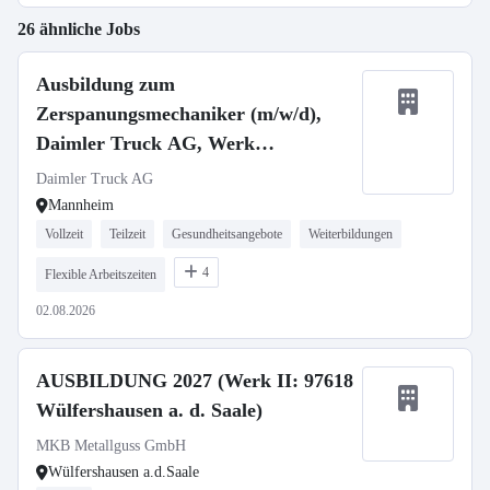
26 ähnliche Jobs
Ausbildung zum
Zerspanungsmechaniker (m/w/d),
Daimler Truck AG, Werk
Mannheim, Ausbildungsbeginn
Daimler Truck AG
13.09.2027
Mannheim
Vollzeit
Teilzeit
Gesundheitsangebote
Weiterbildungen
4
Flexible Arbeitszeiten
02.08.2026
AUSBILDUNG 2027 (Werk II: 97618
Wülfershausen a. d. Saale)
MKB Metallguss GmbH
Wülfershausen a.d.Saale