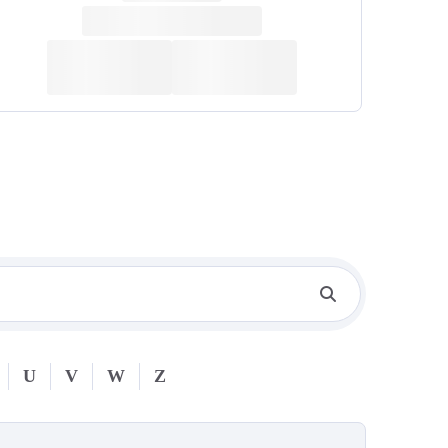
U
V
W
Z