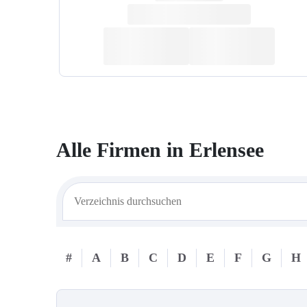
Alle Firmen in
Erlensee
#
A
B
C
D
E
F
G
H