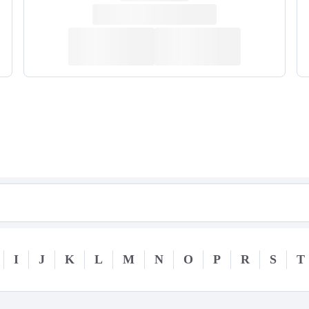
I
J
K
L
M
N
O
P
R
S
T