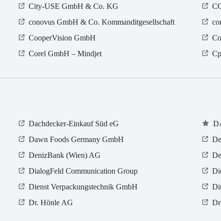
City-USE GmbH & Co. KG
C
conovus GmbH & Co. Kommanditgesellschaft
co
CooperVision GmbH
Co
Corel GmbH – Mindjet
Cp
Dachdecker-Einkauf Süd eG
D
Dawn Foods Germany GmbH
De
DenizBank (Wien) AG
De
DialogFeld Communication Group
Di
Dienst Verpackungstechnik GmbH
Di
Dr. Hönle AG
Dr