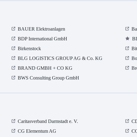
BAUER Elektroanlagen
Ba
BDP International GmbH
B
Birkenstock
Bi
BLG LOGISTICS GROUP AG & Co. KG
Bo
BRAND GMBH + CO KG
Br
BWS Consulting Group GmbH
Caritasverband Darmstadt e. V.
CD
CG Elementum AG
CG