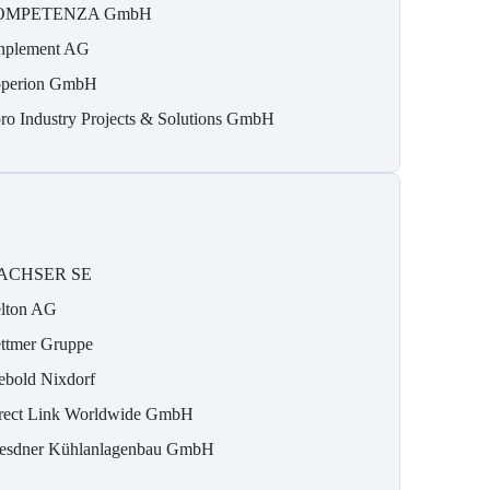
OMPETENZA GmbH
nplement AG
perion GmbH
ro Industry Projects & Solutions GmbH
ACHSER SE
lton AG
ttmer Gruppe
ebold Nixdorf
rect Link Worldwide GmbH
esdner Kühlanlagenbau GmbH