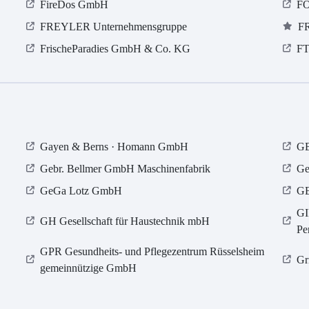
FireDos GmbH
FO
FREYLER Unternehmensgruppe
F
FrischeParadies GmbH & Co. KG
FT
Gayen & Berns · Homann GmbH
GB
Gebr. Bellmer GmbH Maschinenfabrik
Ge
GeGa Lotz GmbH
GE
GI
GH Gesellschaft für Haustechnik mbH
Pe
GPR Gesundheits- und Pflegezentrum Rüsselsheim
Gr
gemeinnützige GmbH