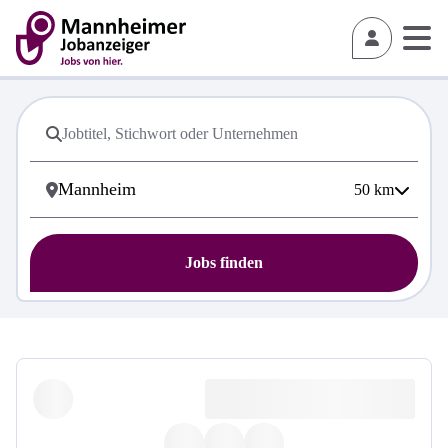
50
km
Jobs finden