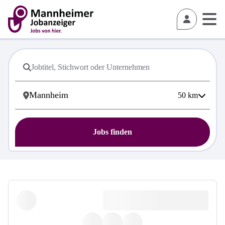
50
km
Jobs finden