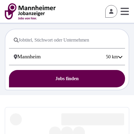
50
km
Jobs finden