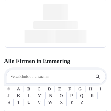
Alle Firmen in
Emmering
#
A
B
C
D
E
F
G
H
I
J
K
L
M
N
O
P
Q
R
S
T
U
V
W
X
Y
Z