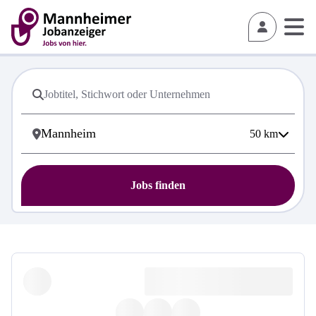
50
km
Jobs finden