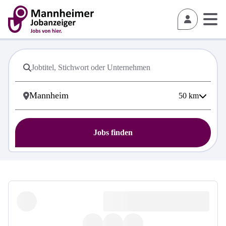
50
km
Jobs finden