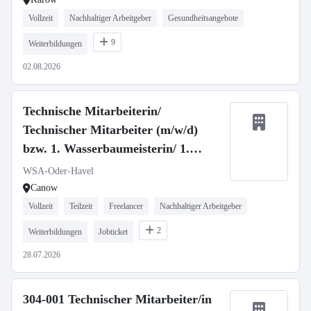
Vollzeit
Nachhaltiger Arbeitgeber
Gesundheitsangebote
9
Weiterbildungen
02.08.2026
Technische Mitarbeiterin/
Technischer Mitarbeiter (m/w/d)
bzw. 1. Wasserbaumeisterin/ 1.
Wasserbaumeister (m/w/d)
WSA-Oder-Havel
Canow
Vollzeit
Teilzeit
Freelancer
Nachhaltiger Arbeitgeber
2
Weiterbildungen
Jobticket
28.07.2026
304-001 Technischer Mitarbeiter/in