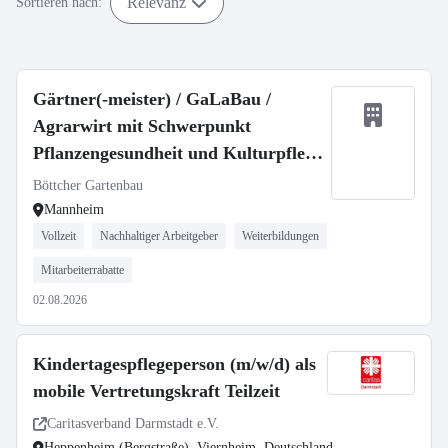
Relevanz
Sortieren nach:
Gärtner(-meister) / GaLaBau /
Agrarwirt mit Schwerpunkt
Pflanzengesundheit und Kulturpflege
(m/w/d)
Böttcher Gartenbau
Mannheim
Vollzeit
Nachhaltiger Arbeitgeber
Weiterbildungen
Mitarbeiterrabatte
02.08.2026
Kindertagespflegeperson (m/w/d) als
mobile Vertretungskraft Teilzeit
Caritasverband Darmstadt e.V.
Heppenheim (Bergstraße), Viernheim, Deutschland