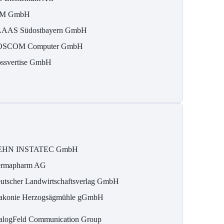
IM GmbH
AAS Südostbayern GmbH
OSCOM Computer GmbH
ossvertise GmbH
EHN INSTATEC GmbH
rmapharm AG
utscher Landwirtschaftsverlag GmbH
akonie Herzogsägmühle gGmbH
alogFeld Communication Group