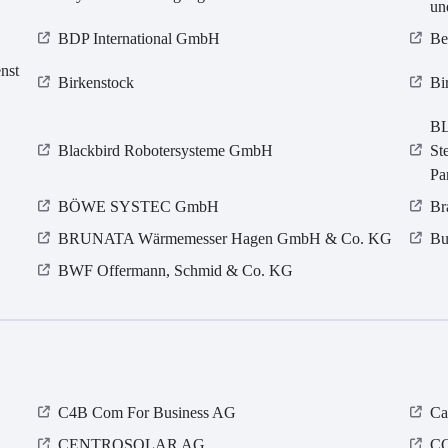
un
BDP International GmbH
Be
nst
Birkenstock
Bi
BL
Blackbird Robotersysteme GmbH
St
Pa
BÖWE SYSTEC GmbH
Br
BRUNATA Wärmemesser Hagen GmbH & Co. KG
Bu
BWF Offermann, Schmid & Co. KG
C4B Com For Business AG
Ca
CENTROSOLAR AG
CG