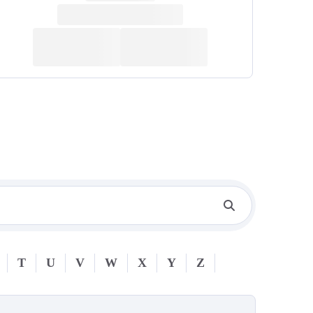
T
U
V
W
X
Y
Z