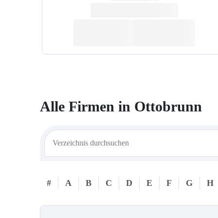
Alle Firmen in
Ottobrunn
#
A
B
C
D
E
F
G
H