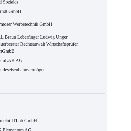
d Soziales
rndt GmbH
rmoser Werbetechnik GmbH
L Braun Leberfinger Ludwig Unger
euerberater Rechtsanwalt Wirtschaftsprüfer
rtGmbB
ainLAB AG
ndeseisenbahnvermögen
melot ITLab GmbH
 Elementum AG