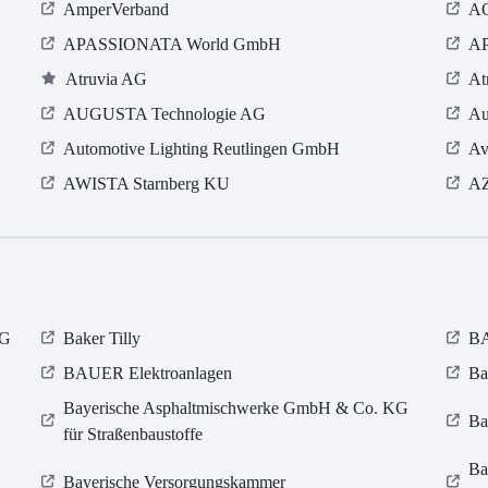
AmperVerband
AO
APASSIONATA World GmbH
AP
Atruvia AG
At
AUGUSTA Technologie AG
Au
Automotive Lighting Reutlingen GmbH
Av
AWISTA Starnberg KU
A
KG
Baker Tilly
B
BAUER Elektroanlagen
Ba
Bayerische Asphaltmischwerke GmbH & Co. KG
Ba
für Straßenbaustoffe
Ba
Bayerische Versorgungskammer