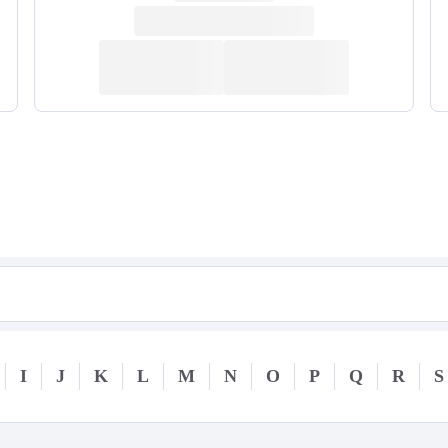
I
J
K
L
M
N
O
P
Q
R
S