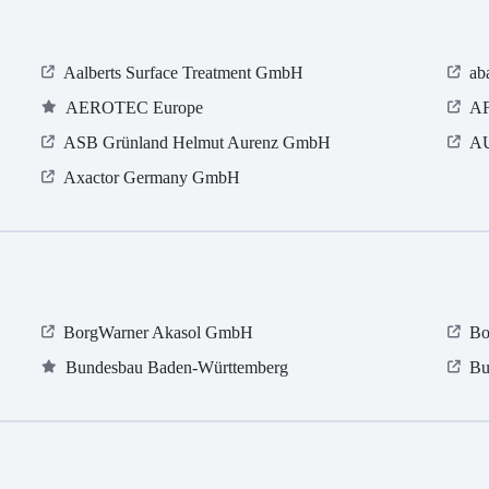
Aalberts Surface Treatment GmbH
ab
AEROTEC Europe
AF
ASB Grün­land Helmut Au­renz GmbH
AU
Axactor Germany GmbH
BorgWarner Akasol GmbH
Bo
Bundesbau Baden-Württemberg
Bu