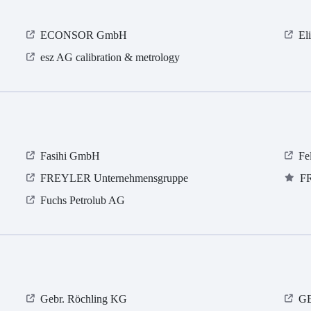
ECONSOR GmbH
El
esz AG calibration & metrology
Fasihi GmbH
Fe
FREYLER Unternehmensgruppe
F
Fuchs Petrolub AG
Gebr. Röchling KG
GE