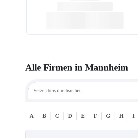
Alle Firmen in
Mannheim
A
B
C
D
E
F
G
H
I