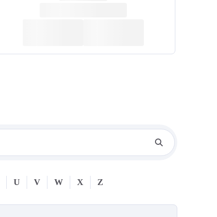
U
V
W
X
Z