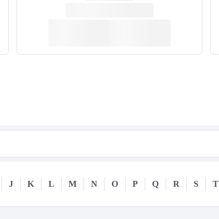
J
K
L
M
N
O
P
Q
R
S
T