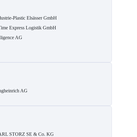
dustrie-Plastic Elsässer GmbH
Time Express Logistik GmbH
elligence AG
ngheinrich AG
RL STORZ SE & Co. KG