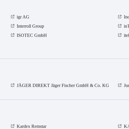
igr AG
In
Interroll Group
in
ISOTEC GmbH
it
JÄGER DIREKT Jäger Fischer GmbH & Co. KG
Ju
Kardex Remstar
KA