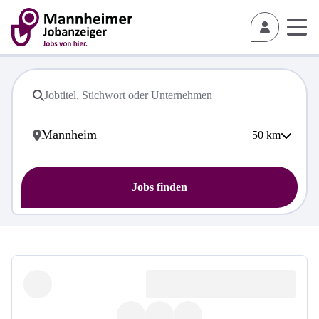
50
km
Jobs finden