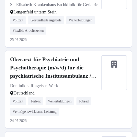
St. Elisabeth Krankenhaus Fachklinik für Geriatrie
Lengenfeld unterm Stein
Vollzeit
Gesundheitsangebote
Weiterbildungen
Flexible Arbeitszeiten
25.07.2026
Oberarzt für Psychiatrie und
Psychotherapie (m/w/d) für die
psychiatrische Institutsambulanz /
Fachabteilung Psychiatrie unseres
Dominikus-Ringeisen-Werk
Zweckverbands Krankenhaus St.
Deutschland
Camillus
Vollzeit
Teilzeit
Weiterbildungen
Jobrad
Vermögenswirksame Leistung
24.07.2026