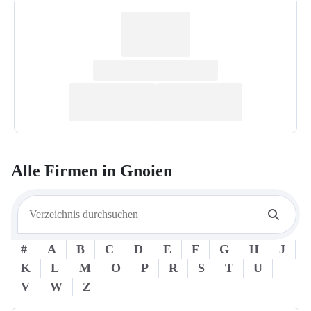
Alle Firmen in
Gnoien
#
A
B
C
D
E
F
G
H
J
K
L
M
O
P
R
S
T
U
V
W
Z