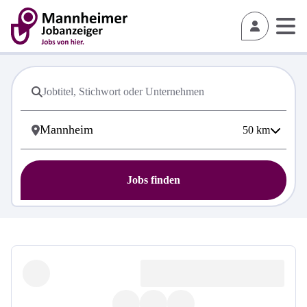
50
km
Jobs finden