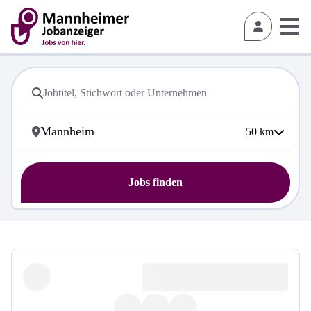
50
km
Jobs finden