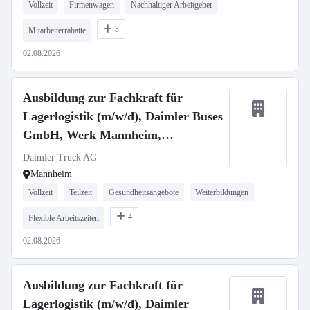
Vollzeit
Firmenwagen
Nachhaltiger Arbeitgeber
3
Mitarbeiterrabatte
02.08.2026
Ausbildung zur Fachkraft für
Lagerlogistik (m/w/d), Daimler Buses
GmbH, Werk Mannheim,
Ausbildungsbeginn 13.09.2027
Daimler Truck AG
Mannheim
Vollzeit
Teilzeit
Gesundheitsangebote
Weiterbildungen
4
Flexible Arbeitszeiten
02.08.2026
Ausbildung zur Fachkraft für
Lagerlogistik (m/w/d), Daimler