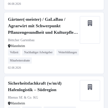
06.08.2026
Gärtner(-meister) / GaLaBau /
Agrarwirt mit Schwerpunkt
Pflanzengesundheit und Kulturpflege
(m/w/d)
Böttcher Gartenbau
Mannheim
Vollzeit
Nachhaltiger Arbeitgeber
Weiterbildungen
Mitarbeiterrabatte
02.08.2026
Sicherheitsfachkraft (w/m/d)
Hafenlogistik – Südregion
Rhenus SE & Co. KG
Mannheim