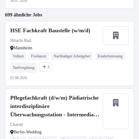
28.07.2026
699 ähnliche Jobs
HSE Fachkraft Baustelle (w/m/d)
Hitachi Rail
Mannheim
Vollzeit
Freelancer
Nachhaltiger Arbeitgeber
Kinderbetreuung
3
Tarifvergütung
02.08.2026
Pflegefachkraft (d/w/m) Pädiatrische
interdisziplinäre
Überwachungsstation - Intermediate
Care
Charité
Berlin-Wedding