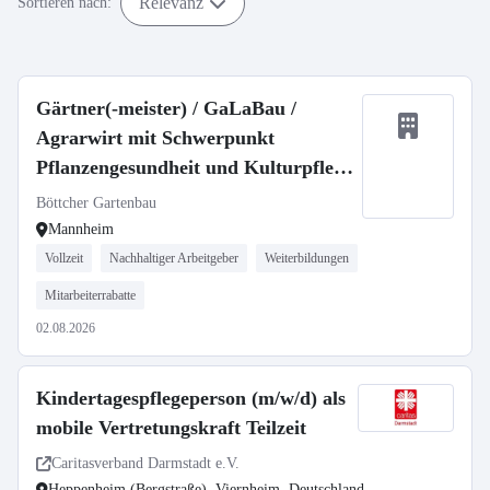
Relevanz
Sortieren nach:
Gärtner(-meister) / GaLaBau /
Agrarwirt mit Schwerpunkt
Pflanzengesundheit und Kulturpflege
(m/w/d)
Böttcher Gartenbau
Mannheim
Vollzeit
Nachhaltiger Arbeitgeber
Weiterbildungen
Mitarbeiterrabatte
02.08.2026
Kindertagespflegeperson (m/w/d) als
mobile Vertretungskraft Teilzeit
Caritasverband Darmstadt e.V.
Heppenheim (Bergstraße), Viernheim, Deutschland