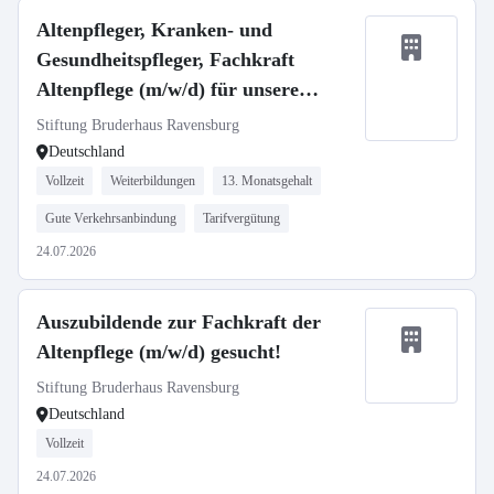
Altenpfleger, Kranken- und
Gesundheitspfleger, Fachkraft
Altenpflege (m/w/d) für unsere
Häuser in Ravensburg und
Stiftung Bruderhaus Ravensburg
Oberhofen gesucht!
Deutschland
Vollzeit
Weiterbildungen
13. Monatsgehalt
Gute Verkehrsanbindung
Tarifvergütung
24.07.2026
Auszubildende zur Fachkraft der
Altenpflege (m/w/d) gesucht!
Stiftung Bruderhaus Ravensburg
Deutschland
Vollzeit
24.07.2026