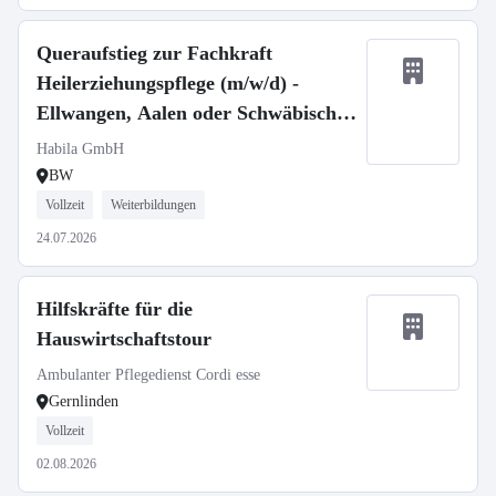
Queraufstieg zur Fachkraft
Heilerziehungspflege (m/w/d) -
Ellwangen, Aalen oder Schwäbisch
Gmünd
Habila GmbH
BW
Vollzeit
Weiterbildungen
24.07.2026
Hilfskräfte für die
Hauswirtschaftstour
Ambulanter Pflegedienst Cordi esse
Gernlinden
Vollzeit
02.08.2026