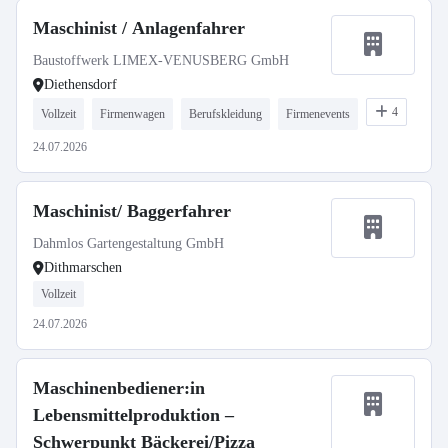
Maschinist / Anlagenfahrer
Baustoffwerk LIMEX-VENUSBERG GmbH
Diethensdorf
4
Vollzeit
Firmenwagen
Berufskleidung
Firmenevents
24.07.2026
Maschinist/ Baggerfahrer
Dahmlos Gartengestaltung GmbH
Dithmarschen
Vollzeit
24.07.2026
Maschinenbediener:in
Lebensmittelproduktion –
Schwerpunkt Bäckerei/Pizza